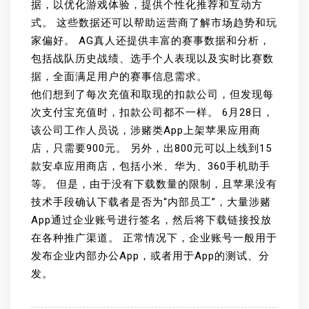
据，以优化游戏体验，提供个性化推荐和互动方
式。 这些数据还可以帮助运营商了解市场趋势和玩
家偏好。 AG真人还提供丰富的赛事数据和分析，
包括战队历史战绩、选手个人表现以及实时比赛数
据，全面满足用户的赛事信息需求。
他们想到了每次充值和取现的扣款公司，但发现每
次支付宝充值时，扣款公司都不一样。 6月28日，
该公司工作人员说，涉赌类App上架苹果应用商
店，只需要900元。 另外，出800元可以上线到15
款安卓应用商店，包括小米、华为、360手机助手
等。 但是，由于没有下载数量的限制，且苹果没有
技术手段确认下载者是否为“内部员工”，大量涉赌
App通过企业账号进行签名，然后将下载链接投放
在各种推广渠道。 正常情况下，企业账号一般用于
发布企业内部办公App，或者用于App的测试、分
发。