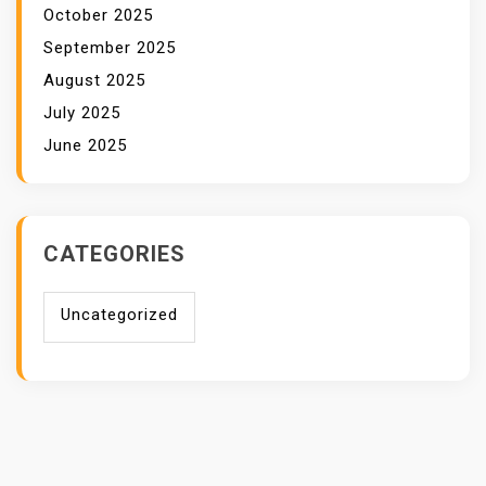
October 2025
September 2025
August 2025
July 2025
June 2025
CATEGORIES
Uncategorized