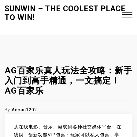
S
SUNWIN – THE COOLEST PLACE
k
TO WIN!
i
p
t
Close
o
Menu
c
o
n
AG百家乐真人玩法全攻略：新手
t
入门到高手精通，一文搞定！
e
AG百家乐
n
t
By
Admin1202
从在线电影、音乐、游戏到各种社交媒体平台，在
线娱… 创新功能VIP包桌：玩家可以私人包桌，享