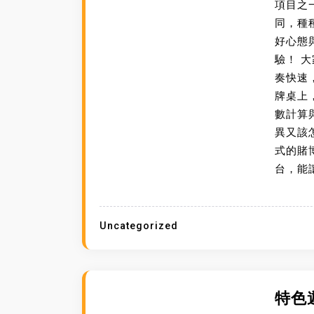
項目之
同，種
好心態
驗！ 
奏快速
牌桌上
數計算
異又該
式的賭
台，能
Uncategorized
特色