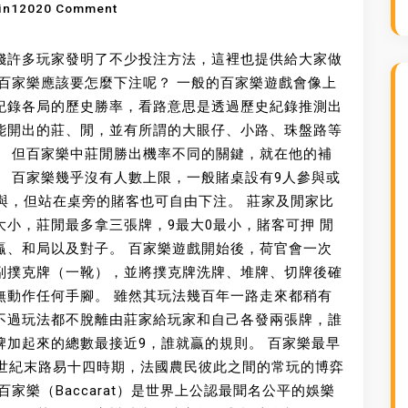
O
in1202
0 Comment
N
W
錢許多玩家發明了不少投注方法，這裡也提供給大家做
M
 百家樂應該要怎麼下注呢？ 一般的百家樂遊戲會像上
百
紀錄各局的歷史勝率，看路意思是透過歷史紀錄推測出
家
能開出的莊、閒，並有所謂的大眼仔、小路、珠盤路等
樂
。 但百家樂中莊閒勝出機率不同的關鍵，就在他的補
。 百家樂幾乎沒有人數上限，一般賭桌設有9人參與或
參與，但站在桌旁的賭客也可自由下注。 莊家及閒家比
大小，莊閒最多拿三張牌，9最大0最小，賭客可押 閒
贏、和局以及對子。 百家樂遊戲開始後，荷官會一次
副撲克牌（一靴），並將撲克牌洗牌、堆牌、切牌後確
無動作任何手腳。 雖然其玩法幾百年一路走來都稍有
不過玩法都不脫離由莊家給玩家和自己各發兩張牌，誰
牌加起來的總數最接近9，誰就贏的規則。 百家樂最早
7世紀末路易十四時期，法國農民彼此之間的常玩的博弈
百家樂（Baccarat）是世界上公認最聞名公平的娛樂