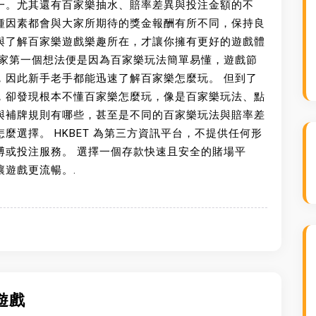
一。尤其還有百家樂抽水、賠率差異與投注金額的不
種因素都會與大家所期待的獎金報酬有所不同，保持良
與了解百家樂遊戲樂趣所在，才讓你擁有更好的遊戲體
大家第一個想法便是因為百家樂玩法簡單易懂，遊戲節
，因此新手老手都能迅速了解百家樂怎麼玩。 但到了
，卻發現根本不懂百家樂怎麼玩，像是百家樂玩法、點
與補牌規則有哪些，甚至是不同的百家樂玩法與賠率差
怎麼選擇。 HKBET 為第三方資訊平台，不提供任何形
博或投注服務。 選擇一個存款快速且安全的賭場平
讓遊戲更流暢。.
遊戲