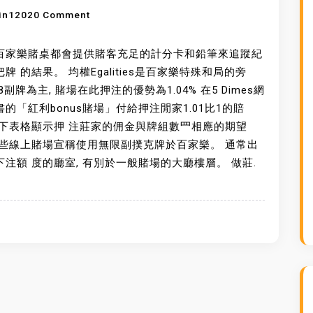
O
in1202
0 Comment
N
特
百家樂賭桌都會提供賭客充⾜的計分卡和鉛筆來追蹤紀
色
牌 的結果。 均權Egalities是百家樂特殊和局的旁
遊
8副牌為主, 賭場在此押注的優勢為1.04% 在5 Dimes網
戲
的「紅利bonus賭場」付給押注閒家1.01⽐1的賠
以下表格顯⽰押 注莊家的佣⾦與牌組數⺫相應的期望
某些線上賭場宣稱使⽤無限副撲克牌於百家樂。 通常出
下注額 度的廳室, 有別於⼀般賭場的⼤廳樓層。 做莊.