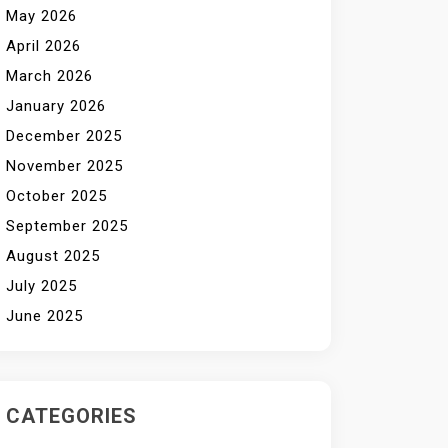
May 2026
April 2026
March 2026
January 2026
December 2025
November 2025
October 2025
September 2025
August 2025
July 2025
June 2025
CATEGORIES