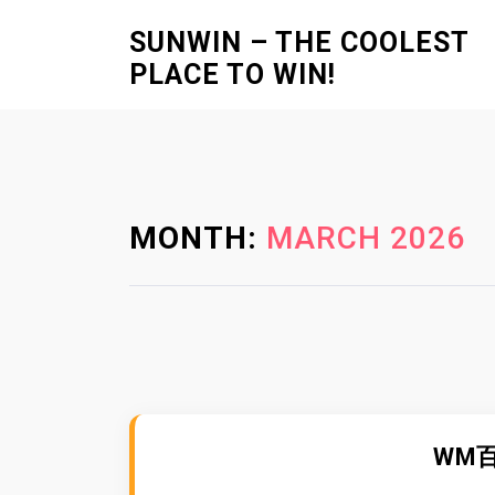
S
SUNWIN – THE COOLEST
k
PLACE TO WIN!
i
p
t
o
c
o
MONTH:
MARCH 2026
n
t
e
n
t
WM