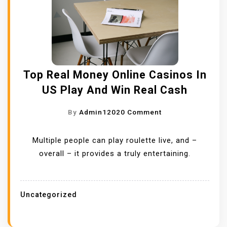
Top Real Money Online Casinos In
US Play And Win Real Cash
O
By
Admin1202
0 Comment
N
T
Multiple people can play roulette live, and –
O
overall – it provides a truly entertaining.
P
R
E
Uncategorized
A
L