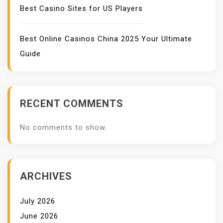
Best Casino Sites for US Players
Best Online Casinos China 2025 Your Ultimate
Guide
RECENT COMMENTS
No comments to show.
ARCHIVES
July 2026
June 2026