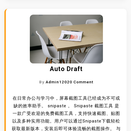
M
O
N
E
Y
O
N
L
I
Auto Draft
N
E
O
By
Admin1202
0 Comment
C
N
A
A
在日常办公与学习中，屏幕截图工具已经成为不可或
S
U
缺的效率助手。 snipaste 。 Snipaste 截图工具 是
I
T
一款广受欢迎的免费截图工具，支持快速截图、贴图
N
O
以及多种实用功能。用户可以通过Snipaste下载轻松
O
D
获取最新版本，安装后即可体验流畅的截图操作。 与